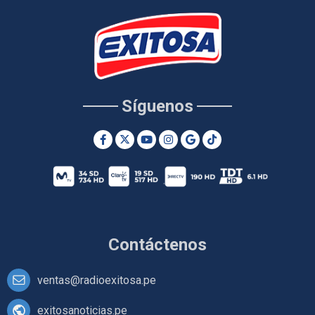
Síguenos
Contáctenos
ventas@radioexitosa.pe
exitosanoticias.pe