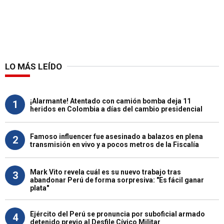
LO MÁS LEÍDO
¡Alarmante! Atentado con camión bomba deja 11
1
heridos en Colombia a días del cambio presidencial
Famoso influencer fue asesinado a balazos en plena
2
transmisión en vivo y a pocos metros de la Fiscalía
Mark Vito revela cuál es su nuevo trabajo tras
3
abandonar Perú de forma sorpresiva: "Es fácil ganar
plata"
Ejército del Perú se pronuncia por suboficial armado
4
detenido previo al Desfile Cívico Militar