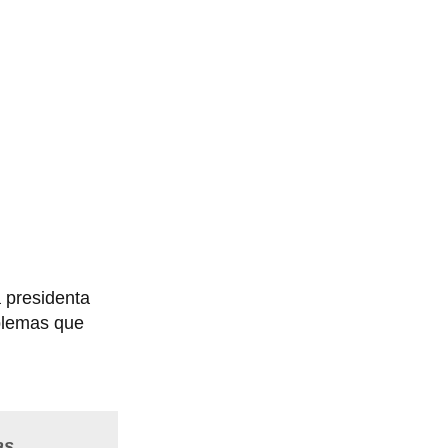
a presidenta
oblemas que
as