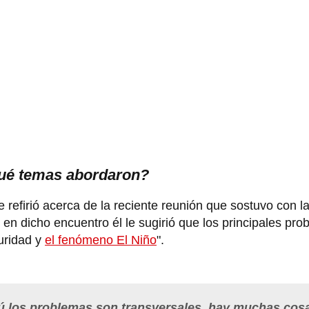
Qué temas abordaron?
refirió acerca de la reciente reunión que sostuvo con l
 en dicho encuentro él le sugirió que los principales pr
uridad y
el fenómeno El Niño
".
rú los problemas son transversales, hay muchas cos