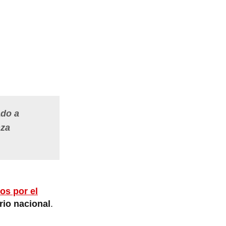
ado a
nza
os por el
rio nacional
.