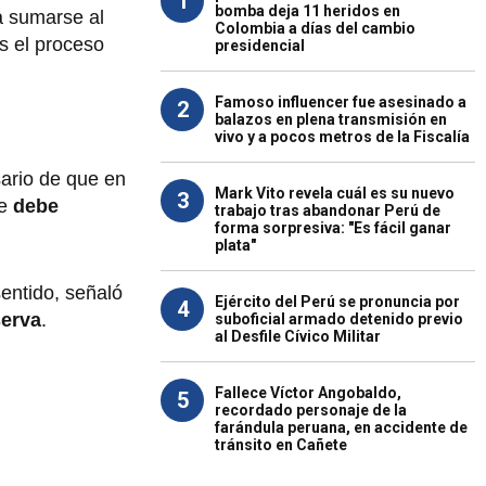
1
bomba deja 11 heridos en
a sumarse al
Colombia a días del cambio
s el proceso
presidencial
Famoso influencer fue asesinado a
2
balazos en plena transmisión en
vivo y a pocos metros de la Fiscalía
sario de que en
Mark Vito revela cuál es su nuevo
3
ue
debe
trabajo tras abandonar Perú de
forma sorpresiva: "Es fácil ganar
plata"
sentido, señaló
Ejército del Perú se pronuncia por
4
serva
.
suboficial armado detenido previo
al Desfile Cívico Militar
Fallece Víctor Angobaldo,
5
recordado personaje de la
farándula peruana, en accidente de
tránsito en Cañete