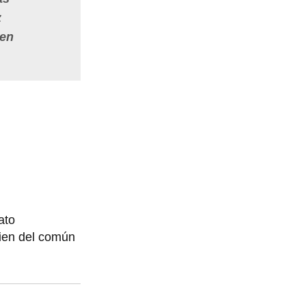
z
uen
ato
bien del común