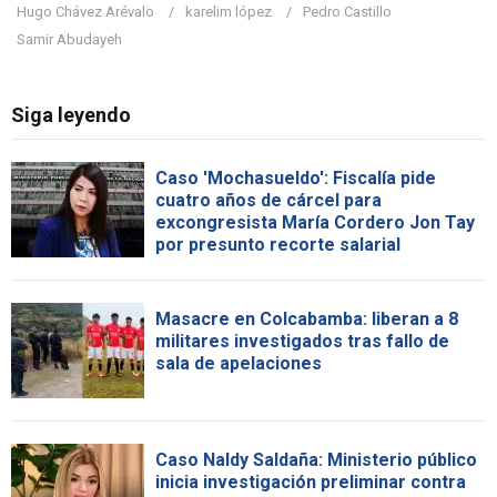
Hugo Chávez Arévalo
karelim lópez
Pedro Castillo
Samir Abudayeh
Siga leyendo
Caso 'Mochasueldo': Fiscalía pide
cuatro años de cárcel para
excongresista María Cordero Jon Tay
por presunto recorte salarial
Masacre en Colcabamba: liberan a 8
militares investigados tras fallo de
sala de apelaciones
Caso Naldy Saldaña: Ministerio público
inicia investigación preliminar contra