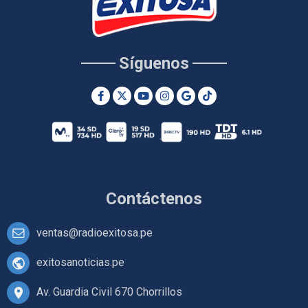
Síguenos
Contáctenos
ventas@radioexitosa.pe
exitosanoticias.pe
Av. Guardia Civil 670 Chorrillos