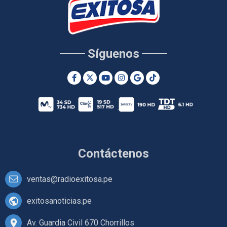
Síguenos
Contáctenos
ventas@radioexitosa.pe
exitosanoticias.pe
Av. Guardia Civil 670 Chorrillos