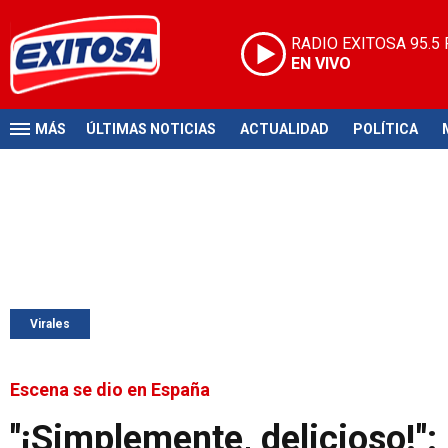
RADIO EXITOSA
95.5
EN VIVO
MÁS
ÚLTIMAS NOTICIAS
ACTUALIDAD
POLÍTICA
Virales
Escena se dio en España
"¡Simplemente, delicioso!