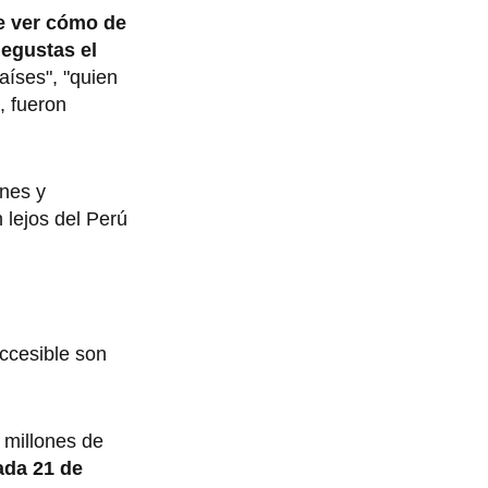
e ver cómo de
degustas el
aíses", "quien
, fueron
ones y
n lejos del Perú
ccesible son
 millones de
cada 21 de