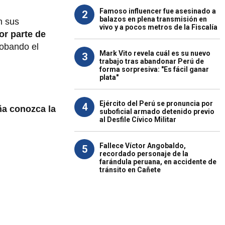
Famoso influencer fue asesinado a
2
balazos en plena transmisión en
n sus
vivo y a pocos metros de la Fiscalía
or parte de
robando el
Mark Vito revela cuál es su nuevo
3
trabajo tras abandonar Perú de
forma sorpresiva: "Es fácil ganar
plata"
Ejército del Perú se pronuncia por
4
ña conozca la
suboficial armado detenido previo
al Desfile Cívico Militar
Fallece Víctor Angobaldo,
5
recordado personaje de la
farándula peruana, en accidente de
tránsito en Cañete