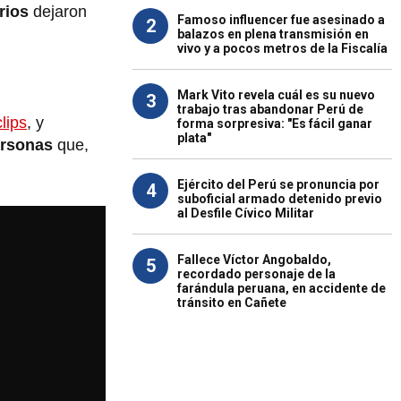
rios
dejaron
Famoso influencer fue asesinado a
2
balazos en plena transmisión en
vivo y a pocos metros de la Fiscalía
Mark Vito revela cuál es su nuevo
3
trabajo tras abandonar Perú de
lips
, y
forma sorpresiva: "Es fácil ganar
plata"
ersonas
que,
Ejército del Perú se pronuncia por
4
suboficial armado detenido previo
al Desfile Cívico Militar
Fallece Víctor Angobaldo,
5
recordado personaje de la
farándula peruana, en accidente de
tránsito en Cañete