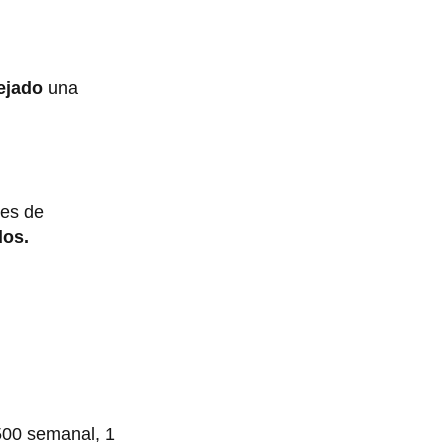
ejado
una
les de
dos.
 500 semanal, 1