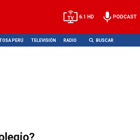
6.1 HD
PODCAST
ITOSA PERÚ
TELEVISIÓN
RADIO
BUSCAR
olegio?