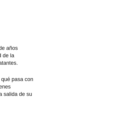
 de años
 de la
atantes.
y qué pasa con
venes
a salida de su