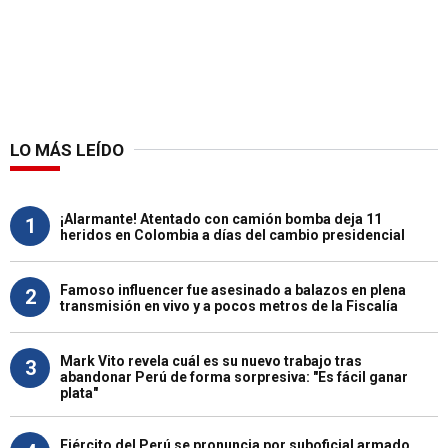
LO MÁS LEÍDO
¡Alarmante! Atentado con camión bomba deja 11
1
heridos en Colombia a días del cambio presidencial
Famoso influencer fue asesinado a balazos en plena
2
transmisión en vivo y a pocos metros de la Fiscalía
Mark Vito revela cuál es su nuevo trabajo tras
3
abandonar Perú de forma sorpresiva: "Es fácil ganar
plata"
Ejército del Perú se pronuncia por suboficial armado