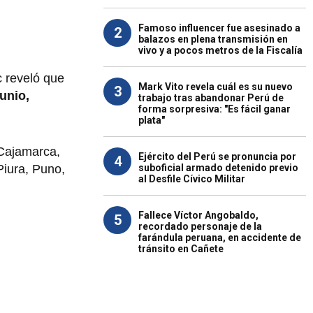
Famoso influencer fue asesinado a
2
balazos en plena transmisión en
vivo y a pocos metros de la Fiscalía
c reveló que
Mark Vito revela cuál es su nuevo
3
junio,
trabajo tras abandonar Perú de
forma sorpresiva: "Es fácil ganar
plata"
Cajamarca,
Ejército del Perú se pronuncia por
4
suboficial armado detenido previo
Piura, Puno,
al Desfile Cívico Militar
Fallece Víctor Angobaldo,
5
recordado personaje de la
farándula peruana, en accidente de
tránsito en Cañete