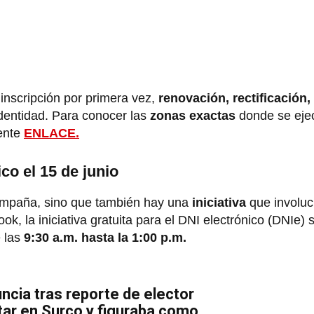
 inscripción por primera vez,
renovación, rectificación,
dentidad. Para conocer las
zonas exactas
donde se ejec
iente
ENLACE.
co el 15 de junio
 campaña, sino que también hay una
iniciativa
que involucr
, la iniciativa gratuita para el DNI electrónico (DNIe) s
 las
9:30 a.m. hasta la 1:00 p.m.
ncia tras reporte de elector
tar en Surco y figuraba como