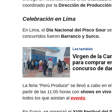
coordinado por la
Dirección de Producción
Celebración en Lima
En Lima, el
Día Nacional del Pisco Sour
se 
concurridos fueron
Barranco y Surco.
Lee también
Virgen de la Can
para comprar en
concurso de dan
La feria "Perú Produce" se llevó a cabo en e
partir de las 11:00 horas con
shows en viv
todos los que asistan al
evento
.
En Surco, se organizó el
XVIII Festival del