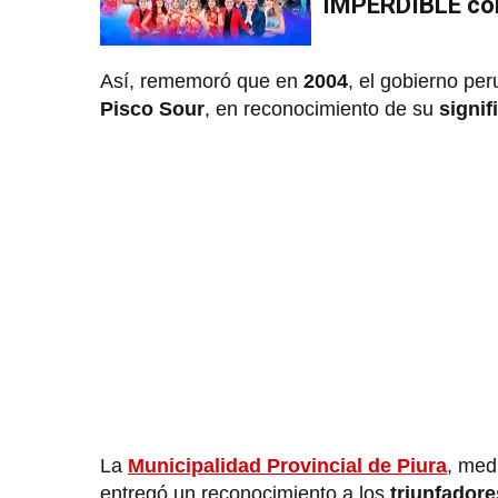
IMPERDIBLE co
Así, rememoró que en
2004
, el gobierno pe
Pisco Sour
, en reconocimiento de su
signif
La
Municipalidad Provincial de Piura
, med
entregó un reconocimiento a los
triunfador