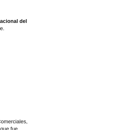
acional del
e.
Comerciales,
 que fue