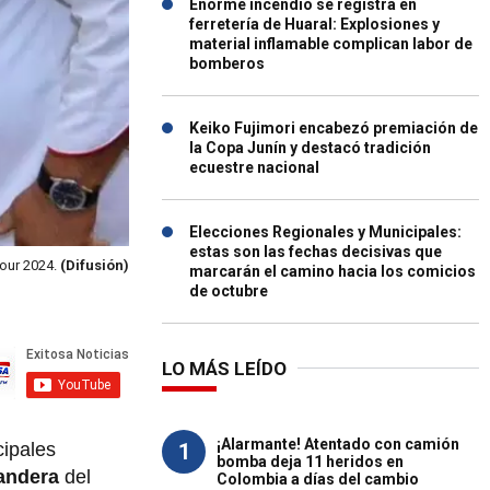
Enorme incendio se registra en
ferretería de Huaral: Explosiones y
material inflamable complican labor de
bomberos
Keiko Fujimori encabezó premiación de
la Copa Junín y destacó tradición
ecuestre nacional
Elecciones Regionales y Municipales:
estas son las fechas decisivas que
Sour 2024.
(Difusión)
marcarán el camino hacia los comicios
de octubre
LO MÁS LEÍDO
¡Alarmante! Atentado con camión
1
cipales
bomba deja 11 heridos en
andera
del
Colombia a días del cambio