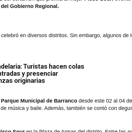
 del Gobierno Regional.
celebró en diversos distritos. Sin embargo, algunos de 
delaria: Turistas hacen colas
tradas y presenciar
zas originarias
l
Parque Municipal de Barranco
desde este 02 al 04 de
o
de música y baile. Además, también se contó con degu
 Pisco Sour
en la Plaza de Armas del distrito. Entre las a