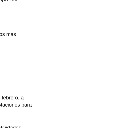
los más
 febrero, a
staciones para
ctividades