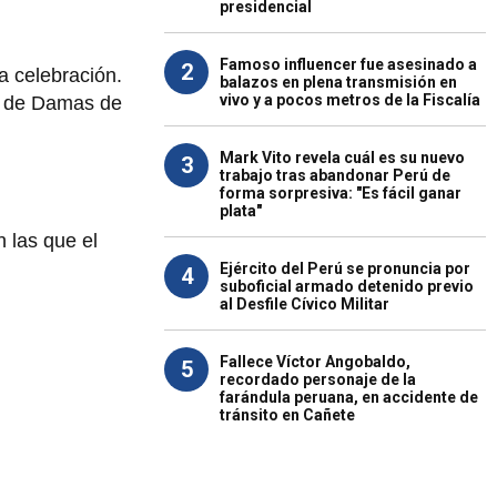
presidencial
Famoso influencer fue asesinado a
2
a celebración.
balazos en plena transmisión en
vivo y a pocos metros de la Fiscalía
té de Damas de
.
Mark Vito revela cuál es su nuevo
3
trabajo tras abandonar Perú de
forma sorpresiva: "Es fácil ganar
plata"
n las que el
Ejército del Perú se pronuncia por
4
suboficial armado detenido previo
al Desfile Cívico Militar
Fallece Víctor Angobaldo,
5
recordado personaje de la
farándula peruana, en accidente de
tránsito en Cañete