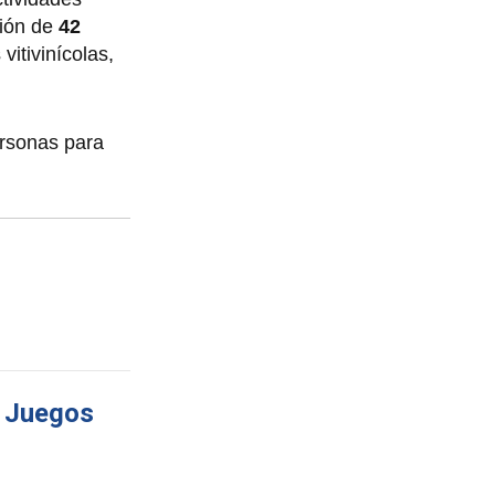
ción de
42
vitivinícolas,
ersonas para
s Juegos