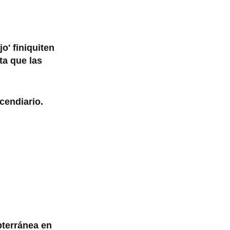
o' finiquiten
ta que las
ncendiario.
bterránea en