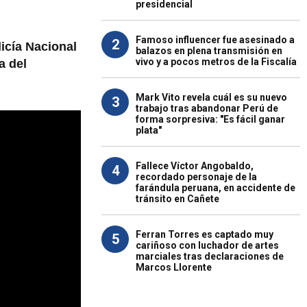
presidencial
Famoso influencer fue asesinado a
2
icía Nacional
balazos en plena transmisión en
vivo y a pocos metros de la Fiscalía
a del
Mark Vito revela cuál es su nuevo
3
trabajo tras abandonar Perú de
forma sorpresiva: "Es fácil ganar
plata"
Fallece Víctor Angobaldo,
4
recordado personaje de la
farándula peruana, en accidente de
tránsito en Cañete
Ferran Torres es captado muy
5
cariñoso con luchador de artes
marciales tras declaraciones de
Marcos Llorente