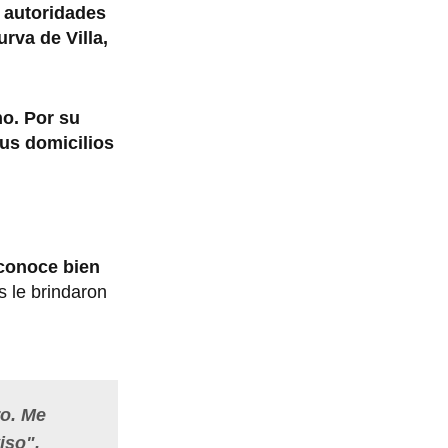
 autoridades
rva de Villa,
no. Por su
sus domicilios
 conoce bien
s le brindaron
ro. Me
iso",