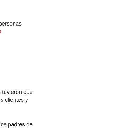
 personas
o
.
 tuvieron que
s clientes y
los padres de