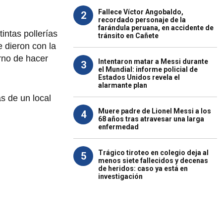
Fallece Víctor Angobaldo,
2
recordado personaje de la
farándula peruana, en accidente de
intas pollerías
tránsito en Cañete
e dieron con la
rno de hacer
Intentaron matar a Messi durante
3
el Mundial: informe policial de
Estados Unidos revela el
alarmante plan
s de un local
Muere padre de Lionel Messi a los
4
68 años tras atravesar una larga
enfermedad
Trágico tiroteo en colegio deja al
5
menos siete fallecidos y decenas
de heridos: caso ya está en
investigación