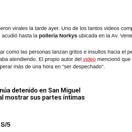
ieron virales la tarde ayer. Uno de los tantos videos comp
n acudió hasta la
pollería Norkys
ubicada en la Av. Ven
r como las personas lanzan gritos e insultos hacia el p
aba atendiendo. El propio autor del
video
mencionó que f
sperar más de una hora en "ser despechado".
núa detenido en San Miguel
al mostrar sus partes íntimas
 S/5