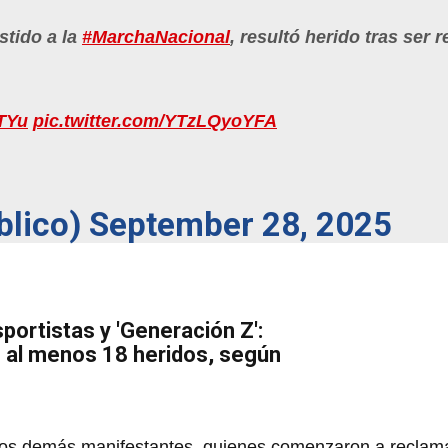
stido a la
#MarchaNacional
, resultó herido tras ser 
TYu
pic.twitter.com/YTzLQyoYFA
blico)
September 28, 2025
portistas y 'Generación Z':
 al menos 18 heridos, según
os demás manifestantes, quienes comenzaron a reclamar