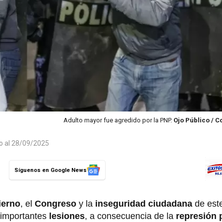
Adulto mayor fue agredido por la PNP.
Ojo Público / 
do al 28/09/2025
Síguenos en Google News
erno
, el
Congreso
y la
inseguridad ciudadana
de est
importantes
lesiones
,
a consecuencia de la
represión 