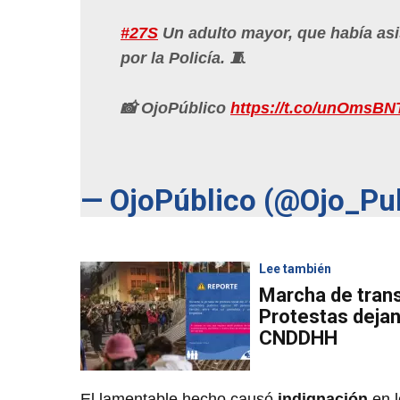
#27S
Un adulto mayor, que había asi
por la Policía. 🧵
📸 OjoPúblico
https://t.co/unOmsBN
— OjoPúblico (@Ojo_Pu
Lee también
Marcha de trans
Protestas dejan
CNDDHH
El lamentable hecho causó
indignación
en l