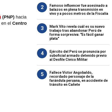
Famoso influencer fue asesinado a
2
balazos en plena transmisión en
vivo y a pocos metros de la Fiscalía
ú
(PNP)
hacia
 en el
Centro
Mark Vito revela cuál es su nuevo
3
trabajo tras abandonar Perú de
forma sorpresiva: "Es fácil ganar
plata"
Ejército del Perú se pronuncia por
4
suboficial armado detenido previo
al Desfile Cívico Militar
Fallece Víctor Angobaldo,
5
recordado personaje de la
farándula peruana, en accidente de
tránsito en Cañete