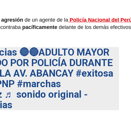
a
agresión
de un agente de la
Policía Nacional del Per
ncontraba
pacíficamente
delante de los demás efectivos
cias
🔴🔵ADULTO MAYOR
DO POR POLICÍA DURANTE
LA AV. ABANCAY
#exitosa
PNP
#marchas
z
♬ sonido original -
ias