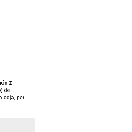
ión Z
',
o) de
la ceja
, por