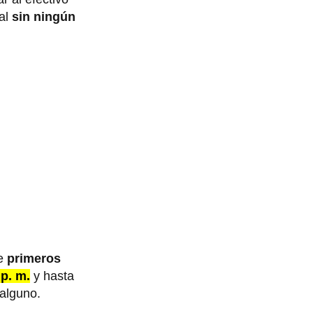
ial
sin ningún
le
primeros
 p. m.
y hasta
 alguno.