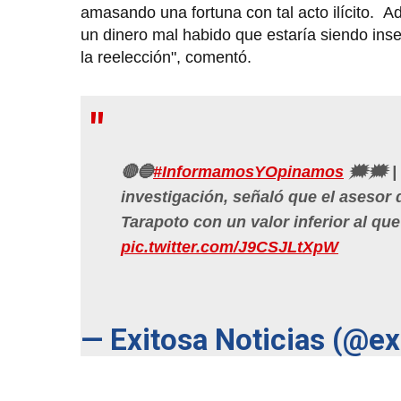
amasando una fortuna con tal acto ilícito. A
un dinero mal habido que estaría siendo inse
la reelección", comentó.
🔴🔵
#InformamosYOpinamos
🗯🗯 | 
investigación, señaló que el asesor
Tarapoto con un valor inferior al qu
pic.twitter.com/J9CSJLtXpW
— Exitosa Noticias (@e