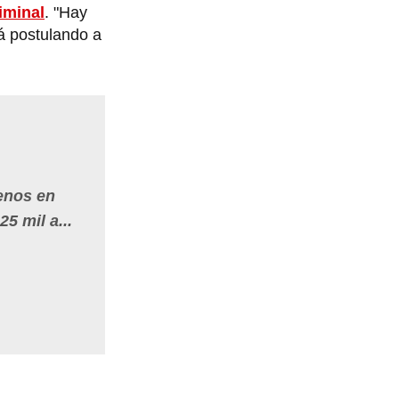
iminal
. "Hay
tá postulando a
renos en
5 mil a...