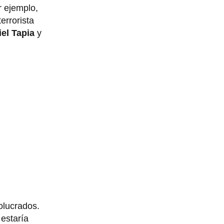
r ejemplo,
errorista
el Tapia
y
olucrados.
 estaría