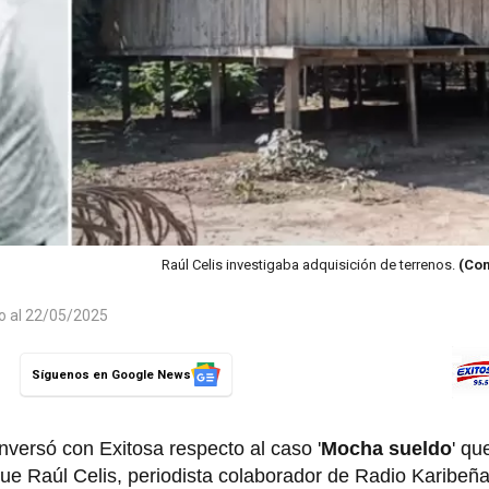
Raúl Celis investigaba adquisición de terrenos.
(Com
do al 22/05/2025
Síguenos en Google News
nversó con Exitosa respecto al caso '
Mocha sueldo
' qu
ue Raúl Celis, periodista colaborador de Radio Karibeñ