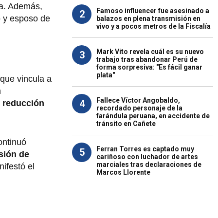
ia. Además,
Famoso influencer fue asesinado a
2
o y esposo de
balazos en plena transmisión en
vivo y a pocos metros de la Fiscalía
Mark Vito revela cuál es su nuevo
3
trabajo tras abandonar Perú de
forma sorpresiva: "Es fácil ganar
plata"
 que vincula a
n
Fallece Víctor Angobaldo,
4
a
reducción
recordado personaje de la
farándula peruana, en accidente de
tránsito en Cañete
ntinuó
Ferran Torres es captado muy
5
sión de
cariñoso con luchador de artes
marciales tras declaraciones de
ifestó el
Marcos Llorente