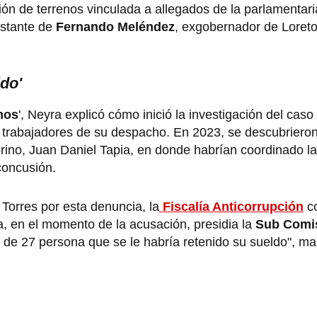
ción de terrenos vinculada a allegados de la parlamentar
nstante de
Fernando Meléndez
, exgobernador de Loret
do'
mos
', Neyra explicó cómo inició la investigación del caso
os trabajadores de su despacho. En 2023, se descubriero
brino, Juan Daniel Tapia, en donde habrían coordinado l
 concusión.
 Torres por esta denuncia, la
Fiscalía Anticorrupción
co
a, en el momento de la acusación, presidia la
Sub Comi
 de 27 persona que se le habría retenido su sueldo", man