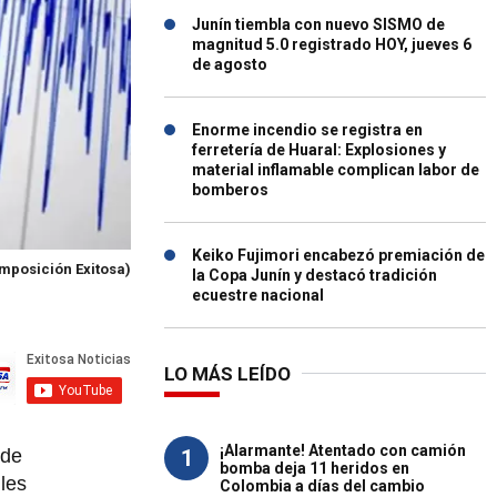
Junín tiembla con nuevo SISMO de
magnitud 5.0 registrado HOY, jueves 6
de agosto
Enorme incendio se registra en
ferretería de Huaral: Explosiones y
material inflamable complican labor de
bomberos
Keiko Fujimori encabezó premiación de
mposición Exitosa)
la Copa Junín y destacó tradición
ecuestre nacional
LO MÁS LEÍDO
¡Alarmante! Atentado con camión
1
 de
bomba deja 11 heridos en
lles
Colombia a días del cambio