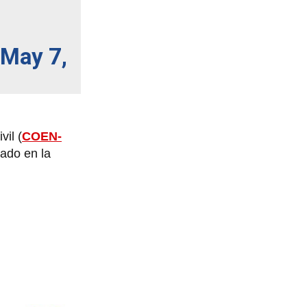
May 7,
il (
COEN-
cado en la