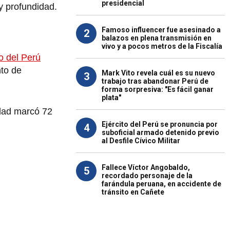
presidencial
 y profundidad.
Famoso influencer fue asesinado a
2
balazos en plena transmisión en
vivo y a pocos metros de la Fiscalía
co del Perú
nto de
Mark Vito revela cuál es su nuevo
3
trabajo tras abandonar Perú de
forma sorpresiva: "Es fácil ganar
plata"
idad marcó 72
Ejército del Perú se pronuncia por
4
suboficial armado detenido previo
al Desfile Cívico Militar
Fallece Víctor Angobaldo,
5
recordado personaje de la
farándula peruana, en accidente de
tránsito en Cañete