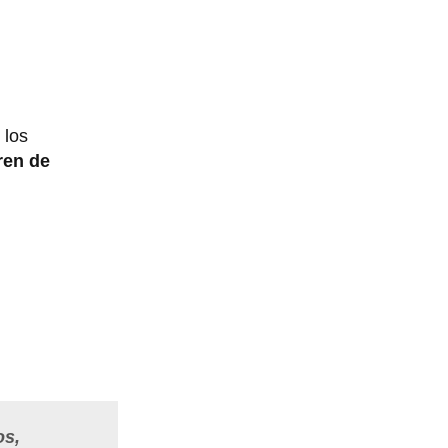
 los
ren de
os,