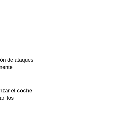
ión de ataques
mente
anzar
el coche
an los