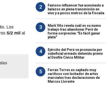
Famoso influencer fue asesinado a
2
balazos en plena transmisión en
vivo y a pocos metros de la Fiscalía
Mark Vito revela cuál es su nuevo
3
io. Los
trabajo tras abandonar Perú de
ros
S/2
mil
al
forma sorpresiva: "Es fácil ganar
plata"
Ejército del Perú se pronuncia por
4
suboficial armado detenido previo
al Desfile Cívico Militar
ndas
Ferran Torres es captado muy
5
cariñoso con luchador de artes
marciales tras declaraciones de
Marcos Llorente