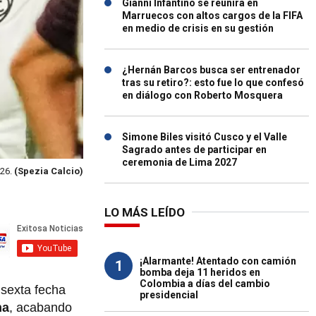
Gianni Infantino se reunirá en
Marruecos con altos cargos de la FIFA
en medio de crisis en su gestión
¿Hernán Barcos busca ser entrenador
tras su retiro?: esto fue lo que confesó
en diálogo con Roberto Mosquera
Simone Biles visitó Cusco y el Valle
Sagrado antes de participar en
ceremonia de Lima 2027
 26.
(Spezia Calcio)
LO MÁS LEÍDO
¡Alarmante! Atentado con camión
1
bomba deja 11 heridos en
Colombia a días del cambio
a sexta fecha
presidencial
na
, acabando