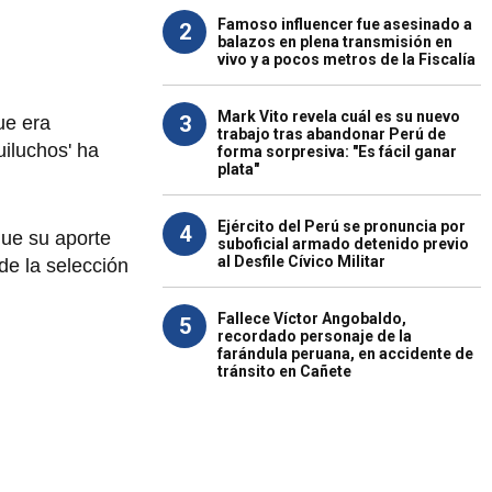
Famoso influencer fue asesinado a
2
balazos en plena transmisión en
vivo y a pocos metros de la Fiscalía
Mark Vito revela cuál es su nuevo
3
que era
trabajo tras abandonar Perú de
uiluchos' ha
forma sorpresiva: "Es fácil ganar
plata"
Ejército del Perú se pronuncia por
4
ue su aporte
suboficial armado detenido previo
al Desfile Cívico Militar
de la selección
Fallece Víctor Angobaldo,
5
recordado personaje de la
farándula peruana, en accidente de
tránsito en Cañete