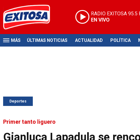
RADIO EXITOSA
95.5
EN VIVO
MÁS
ÚLTIMAS NOTICIAS
ACTUALIDAD
POLÍTICA
Deportes
Primer tanto liguero
Gianluca Lapadula se rencon