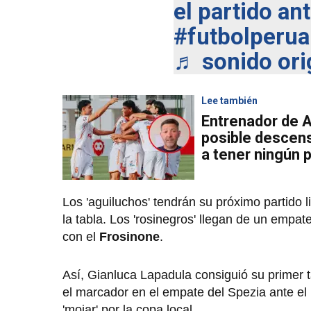
el partido an
#futbolperu
♬ sonido orig
Lee también
Entrenador de 
posible descens
a tener ningún 
Los 'aguiluchos' tendrán su próximo partido 
la tabla. Los 'rosinegros' llegan de un empat
con el
Frosinone
.
Así, Gianluca Lapadula consiguió su primer t
el marcador en el empate del Spezia ante el 
'mojar' por la copa local.