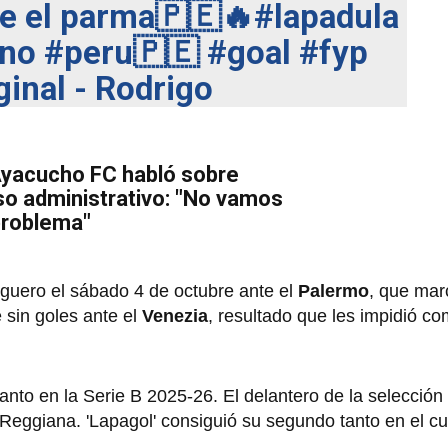
te el parma🇵🇪🔥
#lapadula
ano
#peru🇵🇪
#goal
#fyp
inal - Rodrigo
Ayacucho FC habló sobre
o administrativo: "No vamos
problema"
liguero el sábado 4 de octubre ante el
Palermo
, que mar
e sin goles ante el
Venezia
, resultado que les impidió co
anto en la Serie B 2025-26. El delantero de la selección
Reggiana. 'Lapagol' consiguió su segundo tanto en el cu