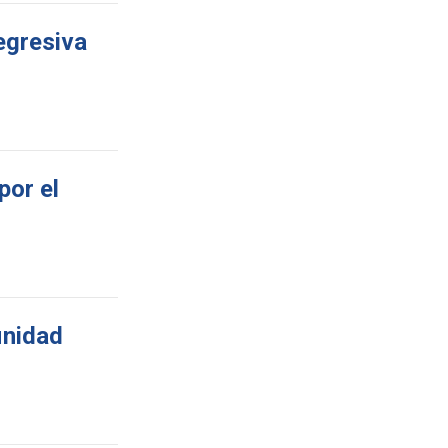
egresiva
por el
inidad