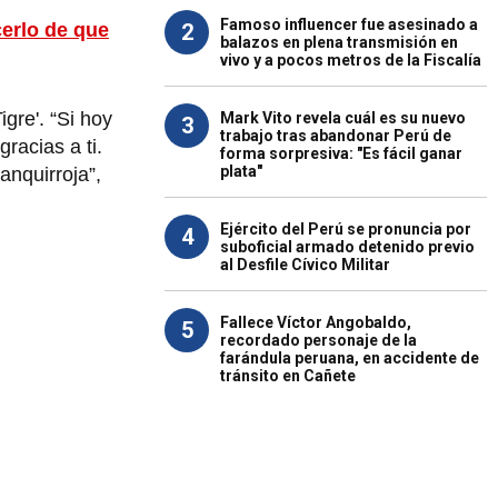
Famoso influencer fue asesinado a
2
erlo de que
balazos en plena transmisión en
vivo y a pocos metros de la Fiscalía
gre'. “Si hoy
Mark Vito revela cuál es su nuevo
3
trabajo tras abandonar Perú de
racias a ti.
forma sorpresiva: "Es fácil ganar
plata"
anquirroja”,
Ejército del Perú se pronuncia por
4
suboficial armado detenido previo
al Desfile Cívico Militar
Fallece Víctor Angobaldo,
5
recordado personaje de la
farándula peruana, en accidente de
tránsito en Cañete