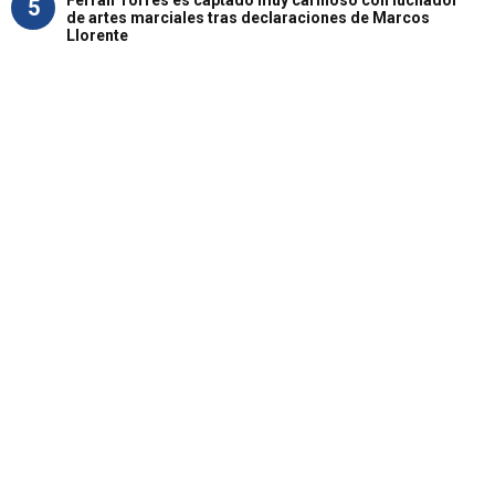
Ferran Torres es captado muy cariñoso con luchador
5
de artes marciales tras declaraciones de Marcos
Llorente