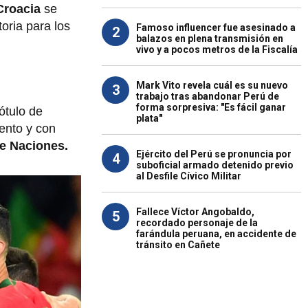
 Croacia
se
oria para los
Famoso influencer fue asesinado a
2
balazos en plena transmisión en
vivo y a pocos metros de la Fiscalía
Mark Vito revela cuál es su nuevo
3
trabajo tras abandonar Perú de
forma sorpresiva: "Es fácil ganar
ótulo de
plata"
ento y con
e Naciones.
Ejército del Perú se pronuncia por
4
suboficial armado detenido previo
al Desfile Cívico Militar
Fallece Víctor Angobaldo,
5
recordado personaje de la
farándula peruana, en accidente de
tránsito en Cañete