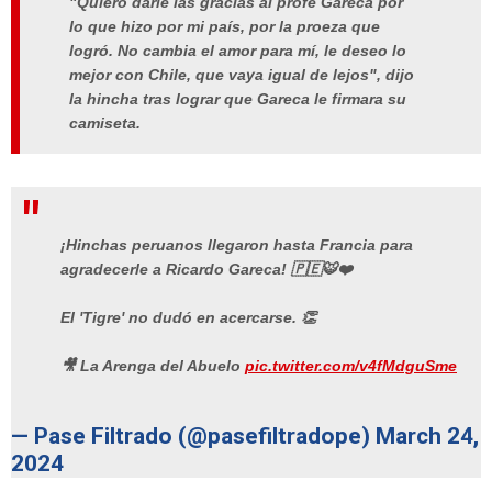
"Quiero darle las gracias al profe Gareca por
lo que hizo por mi país, por la proeza que
logró. No cambia el amor para mí, le deseo lo
mejor con Chile, que vaya igual de lejos", dijo
la hincha tras lograr que Gareca le firmara su
camiseta.
¡Hinchas peruanos llegaron hasta Francia para
agradecerle a Ricardo Gareca! 🇵🇪🐯❤️
El 'Tigre' no dudó en acercarse. 👏
🎥 La Arenga del Abuelo
pic.twitter.com/v4fMdguSme
— Pase Filtrado (@pasefiltradope)
March 24,
2024