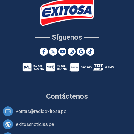
Síguenos
Contáctenos
ventas@radioexitosa.pe
exitosanoticias.pe