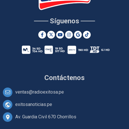
Síguenos
Contáctenos
ventas@radioexitosa.pe
exitosanoticias.pe
Av. Guardia Civil 670 Chorrillos