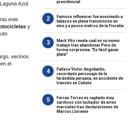
presidencial
 Laguna Azul.
Famoso influencer fue asesinado a
2
ras este
balazos en plena transmisión en
vivo y a pocos metros de la Fiscalía
otocicletas
y
auto
Mark Vito revela cuál es su nuevo
3
trabajo tras abandonar Perú de
forma sorpresiva: "Es fácil ganar
plata"
argo, vecinos
en el
Fallece Víctor Angobaldo,
4
recordado personaje de la
farándula peruana, en accidente de
tránsito en Cañete
Ferran Torres es captado muy
5
cariñoso con luchador de artes
marciales tras declaraciones de
Marcos Llorente