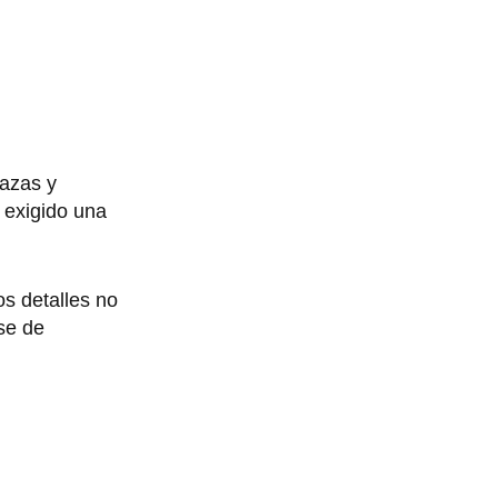
nazas y
 exigido una
os detalles no
se de