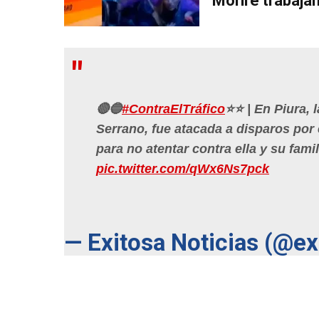
"Moriré trabaja
🔴🔵
#ContraElTráfico
⭐⭐ | En Piura, 
Serrano, fue atacada a disparos por 
para no atentar contra ella y su fami
pic.twitter.com/qWx6Ns7pck
— Exitosa Noticias (@e