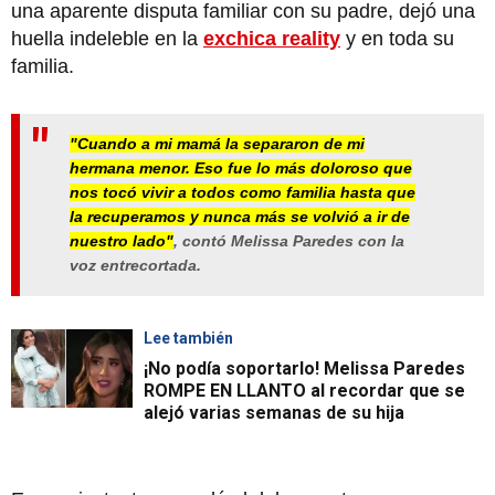
una aparente disputa familiar con su padre, dejó una
huella indeleble en la
exchica reality
y en toda su
familia.
"Cuando a mi mamá la separaron de mi
hermana menor. Eso fue lo más doloroso que
nos tocó vivir a todos como familia hasta que
la recuperamos y nunca más se volvió a ir de
nuestro lado"
, contó Melissa Paredes con la
voz entrecortada.
Lee también
¡No podía soportarlo! Melissa Paredes
ROMPE EN LLANTO al recordar que se
alejó varias semanas de su hija