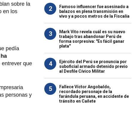
blan sobre la
Famoso influencer fue asesinado a
2
o en los
balazos en plena transmisión en
vivo y a pocos metros de la Fiscalía
Mark Vito revela cuál es su nuevo
3
trabajo tras abandonar Perú de
forma sorpresiva: "Es fácil ganar
plata"
ue pedía
 ha
Ejército del Perú se pronuncia por
4
 entrever que
suboficial armado detenido previo
al Desfile Cívico Militar
Fallece Víctor Angobaldo,
empresaria
5
recordado personaje de la
nas personas y
farándula peruana, en accidente de
tránsito en Cañete