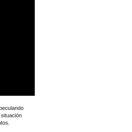
speculando
 situación
ntos.