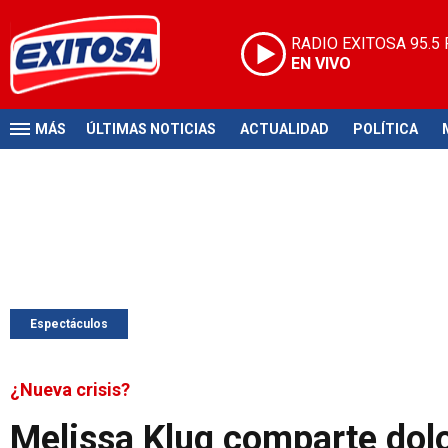
RADIO EXITOSA
95.5
EN VIVO
MÁS
ÚLTIMAS NOTICIAS
ACTUALIDAD
POLÍTICA
Espectáculos
¿Nueva crisis?
Melissa Klug comparte dolo