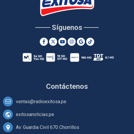
Síguenos
Contáctenos
ventas@radioexitosa.pe
exitosanoticias.pe
Av. Guardia Civil 670 Chorrillos