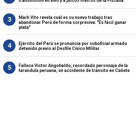
transmisión en vivo y a pocos metros de la Fiscalía
Mark Vito revela cuál es su nuevo trabajo tras
3
abandonar Perú de forma sorpresiva: "Es fácil ganar
plata"
Ejército del Perú se pronuncia por suboficial armado
4
detenido previo al Desfile Cívico Militar
Fallece Víctor Angobaldo, recordado personaje de la
5
farándula peruana, en accidente de tránsito en Cañete