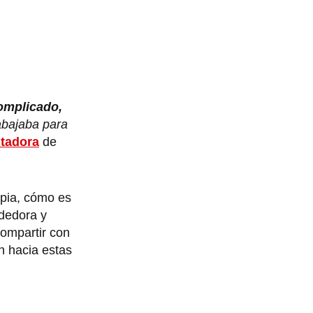
complicado,
rabajaba para
tadora
de
opia, cómo es
ndedora y
compartir con
n hacia estas