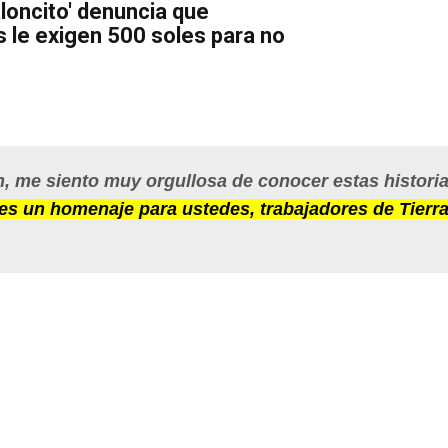
aloncito' denuncia que
 le exigen 500 soles para no
an, me siento muy orgullosa de conocer estas historia
es un homenaje para ustedes, trabajadores de Tierr