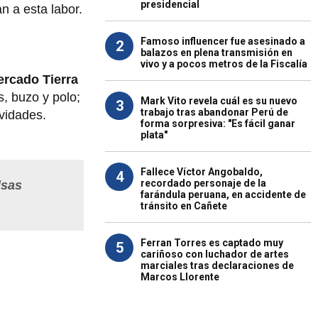
presidencial
 a esta labor.
Famoso influencer fue asesinado a
2
balazos en plena transmisión en
vivo y a pocos metros de la Fiscalía
rcado Tierra
s, buzo y polo;
Mark Vito revela cuál es su nuevo
3
trabajo tras abandonar Perú de
ividades.
forma sorpresiva: "Es fácil ganar
plata"
Fallece Víctor Angobaldo,
4
recordado personaje de la
lsas
farándula peruana, en accidente de
tránsito en Cañete
Ferran Torres es captado muy
5
cariñoso con luchador de artes
marciales tras declaraciones de
Marcos Llorente