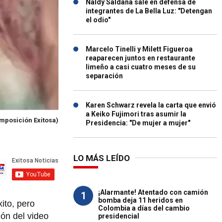
Naldy Saldaña sale en defensa de
integrantes de La Bella Luz: "Detengan
el odio"
Marcelo Tinelli y Milett Figueroa
reaparecen juntos en restaurante
limeño a casi cuatro meses de su
separación
Karen Schwarz revela la carta que envió
a Keiko Fujimori tras asumir la
mposición Exitosa)
Presidencia: "De mujer a mujer"
LO MÁS LEÍDO
¡Alarmante! Atentado con camión
1
bomba deja 11 heridos en
ito, pero
Colombia a días del cambio
ión del video
presidencial