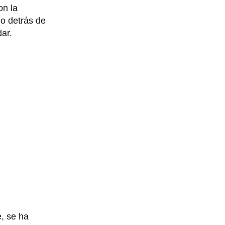
on la
io detrás de
ar.
, se ha