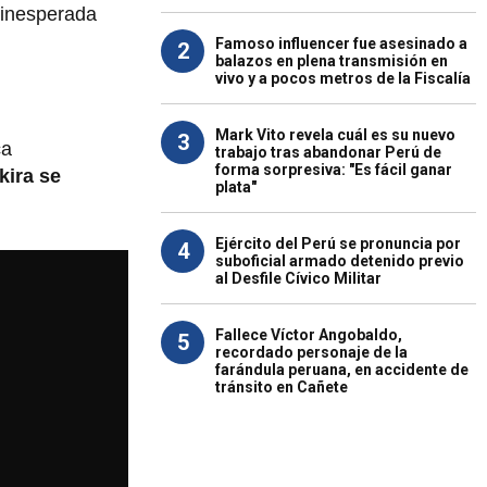
 inesperada
Famoso influencer fue asesinado a
2
balazos en plena transmisión en
vivo y a pocos metros de la Fiscalía
Mark Vito revela cuál es su nuevo
3
ca
trabajo tras abandonar Perú de
forma sorpresiva: "Es fácil ganar
kira se
plata"
Ejército del Perú se pronuncia por
4
suboficial armado detenido previo
al Desfile Cívico Militar
Fallece Víctor Angobaldo,
5
recordado personaje de la
farándula peruana, en accidente de
tránsito en Cañete