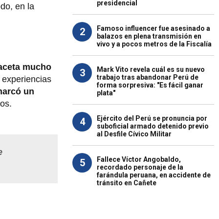
presidencial
do, en la
Famoso influencer fue asesinado a
2
balazos en plena transmisión en
vivo y a pocos metros de la Fiscalía
aceta mucho
Mark Vito revela cuál es su nuevo
3
trabajo tras abandonar Perú de
s experiencias
forma sorpresiva: "Es fácil ganar
marcó un
plata"
bos.
Ejército del Perú se pronuncia por
4
suboficial armado detenido previo
al Desfile Cívico Militar
e
Fallece Víctor Angobaldo,
5
recordado personaje de la
farándula peruana, en accidente de
tránsito en Cañete