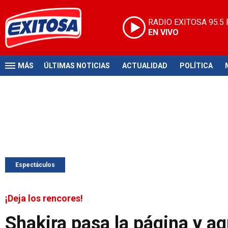
RADIO EXITOSA
95.5
EN VIVO
MÁS
ÚLTIMAS NOTICIAS
ACTUALIDAD
POLÍTICA
Espectáculos
¡Deja los rencores!
Shakira pasa la página y a