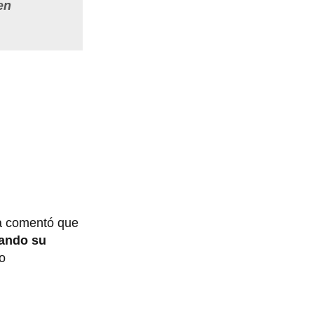
en
ta comentó que
lando su
o