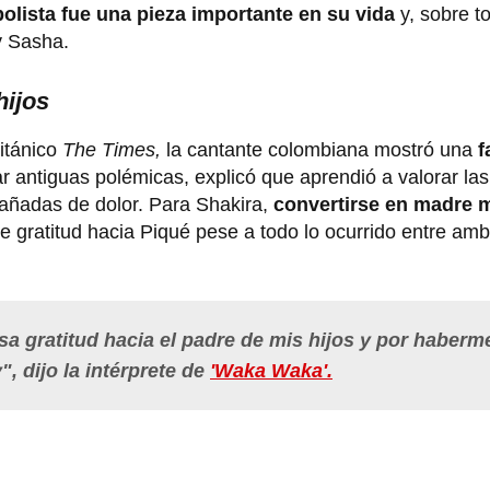
olista fue una pieza importante en su vida
y, sobre to
y Sasha.
hijos
ritánico
The Times,
la cantante colombiana mostró una
f
r antiguas polémicas, explicó que aprendió a valorar la
pañadas de dolor. Para Shakira,
convertirse en madre 
te gratitud hacia Piqué pese a todo lo ocurrido entre am
a gratitud hacia el padre de mis hijos y por haberm
y"
, dijo la intérprete de
'Waka Waka'.