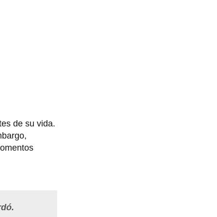
tes de su vida.
mbargo,
momentos
rdó.