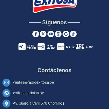
Síguenos
Contáctenos
ventas@radioexitosa.pe
exitosanoticias.pe
Av. Guardia Civil 670 Chorrillos