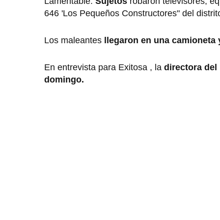
Lamentable.
Sujetos
robaron televisores, eq
646 'Los Pequeños Constructores" del distri
Los maleantes
llegaron en una camioneta y
En entrevista para Exitosa , la
directora del 
domingo.