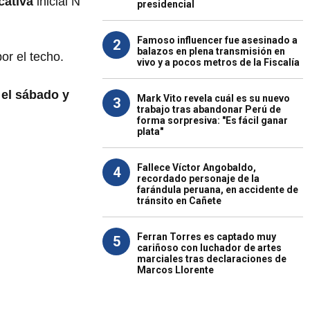
cativa
inicial N
presidencial
Famoso influencer fue asesinado a
2
balazos en plena transmisión en
or el techo.
vivo y a pocos metros de la Fiscalía
 el sábado y
Mark Vito revela cuál es su nuevo
3
trabajo tras abandonar Perú de
forma sorpresiva: "Es fácil ganar
plata"
Fallece Víctor Angobaldo,
4
recordado personaje de la
farándula peruana, en accidente de
tránsito en Cañete
Ferran Torres es captado muy
5
cariñoso con luchador de artes
marciales tras declaraciones de
Marcos Llorente