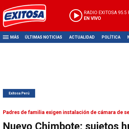
RADIO EXITOSA
95.5
EN VIVO
MÁS
ÚLTIMAS NOTICIAS
ACTUALIDAD
POLÍTICA
Exitosa Perú
Padres de familia exigen instalación de cámara de se
Nuevo Chimbote: sujetos hu