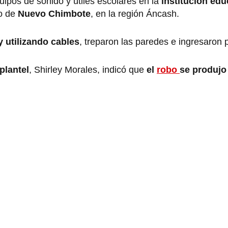
uipos de sonido y útiles escolares en la
institución edu
to de
Nuevo Chimbote
, en la región Áncash.
 utilizando cables
, treparon las paredes e ingresaron p
plantel
, Shirley Morales, indicó que
el
robo
se produjo