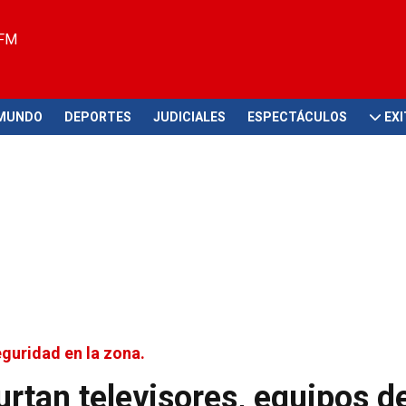
 FM
MUNDO
DEPORTES
JUDICIALES
ESPECTÁCULOS
EX
guridad en la zona.
rtan televisores, equipos d