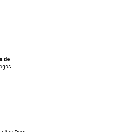
a de
uegos
 niños.Para