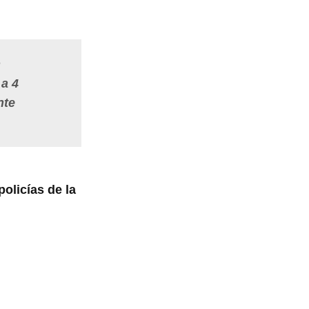
n
 a 4
nte
olicías de la