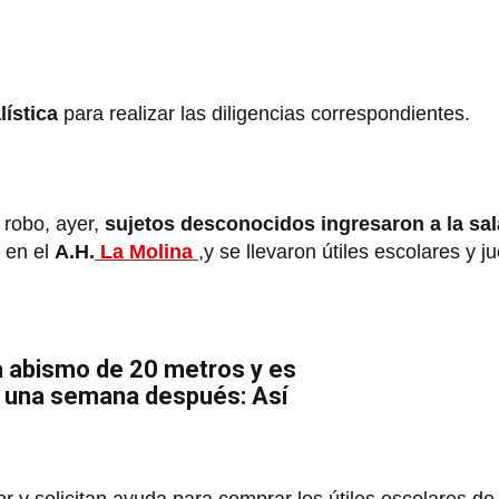
lística
para realizar las diligencias correspondientes.
robo, ayer,
sujetos desconocidos ingresaron a la sal
en el
A.H.
La Molina
,y se llevaron útiles escolares y j
a abismo de 20 metros y es
a una semana después: Así
or y solicitan ayuda para comprar los útiles escolares de