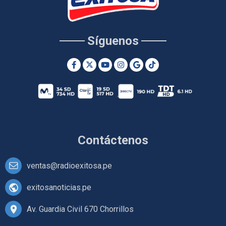
Síguenos
Contáctenos
ventas@radioexitosa.pe
exitosanoticias.pe
Av. Guardia Civil 670 Chorrillos