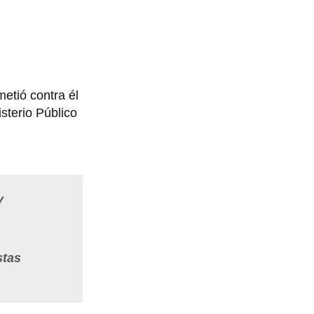
metió contra él
sterio Público
y
stas