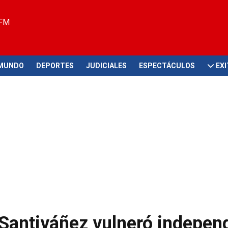
 FM
MUNDO
DEPORTES
JUDICIALES
ESPECTÁCULOS
EX
Santiváñez vulneró indepen