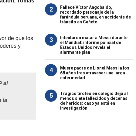
ación
,
Tomás
Fallece Víctor Angobaldo,
2
recordado personaje de la
farándula peruana, en accidente de
tránsito en Cañete
vor de que los
Intentaron matar a Messi durante
3
el Mundial: informe policial de
poderes y
Estados Unidos revela el
alarmante plan
Muere padre de Lionel Messi a los
4
68 años tras atravesar una larga
enfermedad
 al
Trágico tiroteo en colegio deja al
5
menos siete fallecidos y decenas
 la
de heridos: caso ya está en
investigación