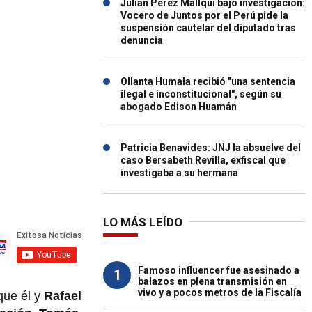
Julián Pérez Mallqui bajo investigación:
Vocero de Juntos por el Perú pide la
suspensión cautelar del diputado tras
denuncia
Ollanta Humala recibió "una sentencia
ilegal e inconstitucional", según su
abogado Edison Huamán
Patricia Benavides: JNJ la absuelve del
caso Bersabeth Revilla, exfiscal que
investigaba a su hermana
LO MÁS LEÍDO
Famoso influencer fue asesinado a
1
balazos en plena transmisión en
vivo y a pocos metros de la Fiscalía
 que él y
Rafael