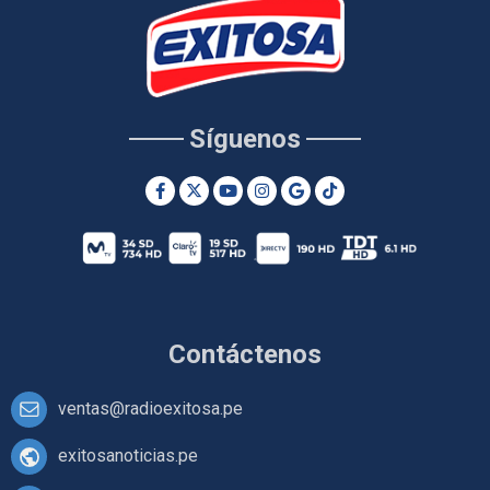
Síguenos
Contáctenos
ventas@radioexitosa.pe
exitosanoticias.pe