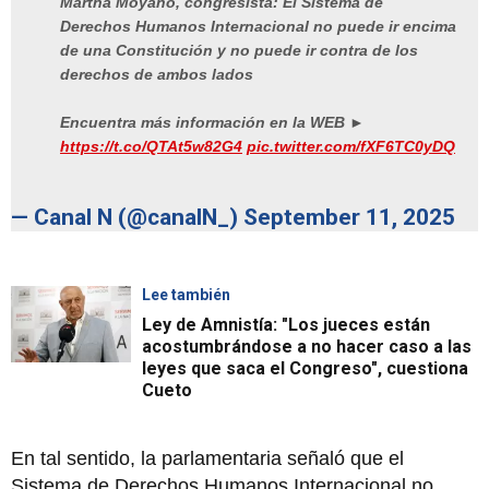
Martha Moyano, congresista: El Sistema de
Derechos Humanos Internacional no puede ir encima
de una Constitución y no puede ir contra de los
derechos de ambos lados
Encuentra más información en la WEB ►
https://t.co/QTAt5w82G4
pic.twitter.com/fXF6TC0yDQ
— Canal N (@canalN_)
September 11, 2025
Lee también
Ley de Amnistía: "Los jueces están
acostumbrándose a no hacer caso a las
leyes que saca el Congreso", cuestiona
Cueto
En tal sentido, la parlamentaria señaló que el
Sistema de Derechos Humanos Internacional no