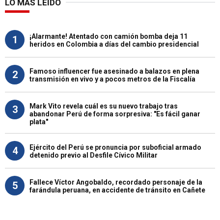
LO MÁS LEÍDO
¡Alarmante! Atentado con camión bomba deja 11
1
heridos en Colombia a días del cambio presidencial
Famoso influencer fue asesinado a balazos en plena
2
transmisión en vivo y a pocos metros de la Fiscalía
Mark Vito revela cuál es su nuevo trabajo tras
3
abandonar Perú de forma sorpresiva: "Es fácil ganar
plata"
Ejército del Perú se pronuncia por suboficial armado
4
detenido previo al Desfile Cívico Militar
Fallece Víctor Angobaldo, recordado personaje de la
5
farándula peruana, en accidente de tránsito en Cañete