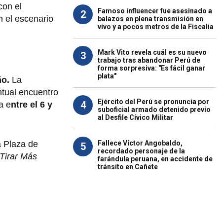
con el
Famoso influencer fue asesinado a
2
n el escenario
balazos en plena transmisión en
vivo y a pocos metros de la Fiscalía
Mark Vito revela cuál es su nuevo
3
trabajo tras abandonar Perú de
forma sorpresiva: "Es fácil ganar
plata"
ño.
La
ntual encuentro
Ejército del Perú se pronuncia por
4
a e
ntre el 6 y
suboficial armado detenido previo
al Desfile Cívico Militar
Fallece Víctor Angobaldo,
a Plaza de
5
recordado personaje de la
Tirar Más
farándula peruana, en accidente de
tránsito en Cañete