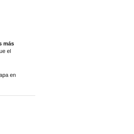
as más
ue el
Papa en