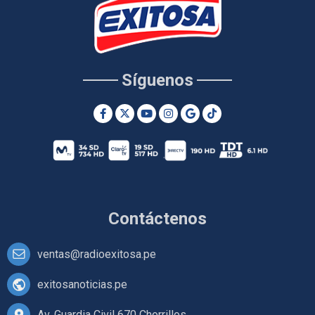
Síguenos
Contáctenos
ventas@radioexitosa.pe
exitosanoticias.pe
Av. Guardia Civil 670 Chorrillos