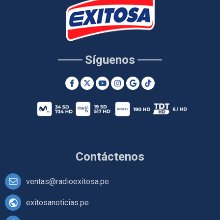
Síguenos
Contáctenos
ventas@radioexitosa.pe
exitosanoticias.pe