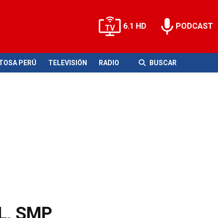
6.1 HD
PODCAST
ITOSA PERÚ
TELEVISIÓN
RADIO
BUSCAR
JL, SMP