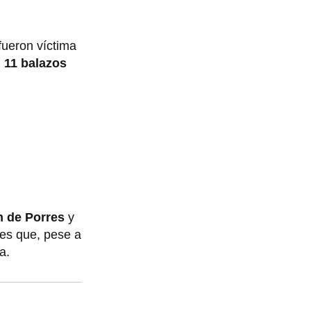
fueron víctima
n
11 balazos
n de Porres
y
 es que, pese a
a.