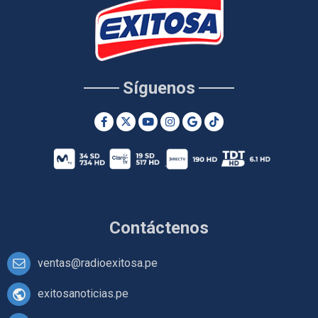
Síguenos
Contáctenos
ventas@radioexitosa.pe
exitosanoticias.pe