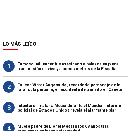
LO MÁS LEÍDO
Famoso influencer fue asesinado a balazos en plena
1
transmisión en vivo y a pocos metros de la Fiscalía
Fallece Víctor Angobaldo, recordado personaje de la
2
farándula peruana, en accidente de tránsito en Cañete
Intentaron matar a Messi durante el Mundial: informe
3
policial de Estados Unidos revela el alarmante plan
Muere padre de Lionel Messi a los 68 años tras
4
atravesar una larga enfermedad