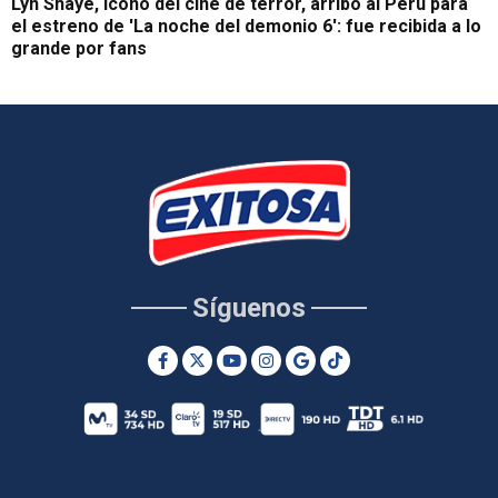
Lyn Shaye, ícono del cine de terror, arribó al Perú para
el estreno de 'La noche del demonio 6': fue recibida a lo
grande por fans
Síguenos