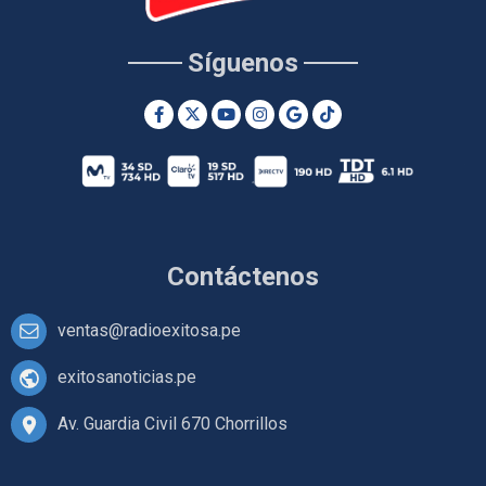
Síguenos
Contáctenos
ventas@radioexitosa.pe
exitosanoticias.pe
Av. Guardia Civil 670 Chorrillos