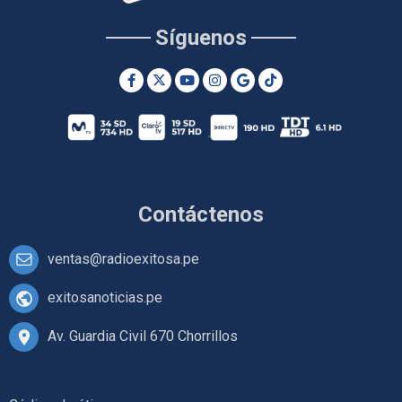
Síguenos
Contáctenos
ventas@radioexitosa.pe
exitosanoticias.pe
Av. Guardia Civil 670 Chorrillos