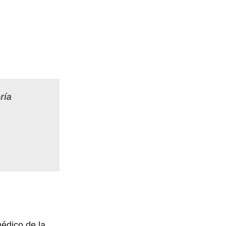
ría
médico de la