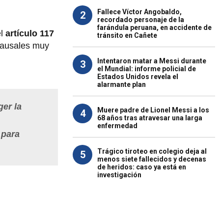
Fallece Víctor Angobaldo,
2
recordado personaje de la
farándula peruana, en accidente de
el
artículo 117
tránsito en Cañete
 causales muy
Intentaron matar a Messi durante
3
el Mundial: informe policial de
Estados Unidos revela el
alarmante plan
ger la
Muere padre de Lionel Messi a los
4
68 años tras atravesar una larga
enfermedad
 para
Trágico tiroteo en colegio deja al
5
menos siete fallecidos y decenas
de heridos: caso ya está en
investigación