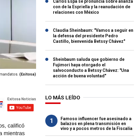
Carlos Espá se pronuncia sobre alianza
con de la Espriella y la reanudación de
relaciones con México
Claudia Sheinbaum: "Vamos a seguir en
la defensa del presidente Pedro
Castillo, bienvenida Betssy Chávez"
Sheinbaum saluda que gobierno de
Fujimori haya otorgado el
salvoconducto a Betssy Chávez: "Una
s mandatos.
(Exitosa)
acción de buena voluntad"
LO MÁS LEÍDO
Famoso influencer fue asesinado a
1
balazos en plena transmisión en
s, calificó
vivo y a pocos metros de la Fiscalía
a mientras