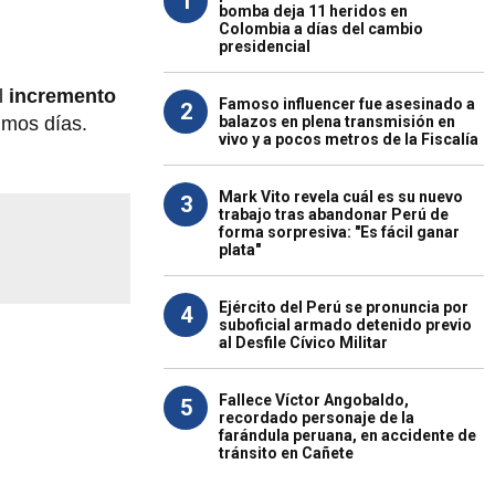
1
bomba deja 11 heridos en
Colombia a días del cambio
presidencial
l
incremento
Famoso influencer fue asesinado a
2
balazos en plena transmisión en
imos días.
vivo y a pocos metros de la Fiscalía
Mark Vito revela cuál es su nuevo
3
trabajo tras abandonar Perú de
forma sorpresiva: "Es fácil ganar
plata"
Ejército del Perú se pronuncia por
4
suboficial armado detenido previo
al Desfile Cívico Militar
Fallece Víctor Angobaldo,
5
recordado personaje de la
farándula peruana, en accidente de
tránsito en Cañete