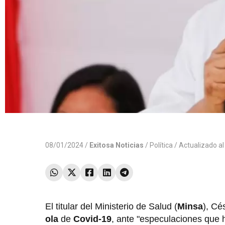
08/01/2024 /
Exitosa Noticias
/
Política
/ Actualizado a
El titular del Ministerio de Salud (
Minsa
), Cé
ola
de
Covid-19
, ante "especulaciones que h