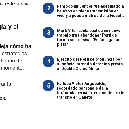
 este festival
Famoso influencer fue asesinado a
2
.
balazos en plena transmisión en
vivo y a pocos metros de la Fiscalía
ía y el
Mark Vito revela cuál es su nuevo
3
trabajo tras abandonar Perú de
forma sorpresiva: "Es fácil ganar
plata"
leja cómo ha
 estrategias
Ejército del Perú se pronuncia por
4
 llenan de
suboficial armado detenido previo
el momento.
al Desfile Cívico Militar
ar la
Fallece Víctor Angobaldo,
5
recordado personaje de la
farándula peruana, en accidente de
tránsito en Cañete
es.