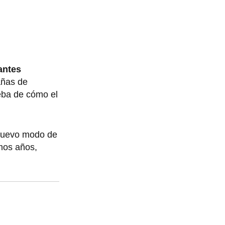
antes
añas de
eba de cómo el
 nuevo modo de
mos años,