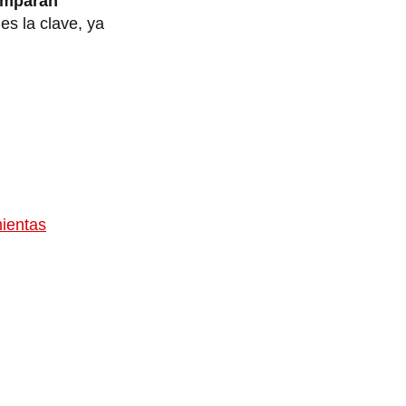
mparan
 es la clave, ya
ientas