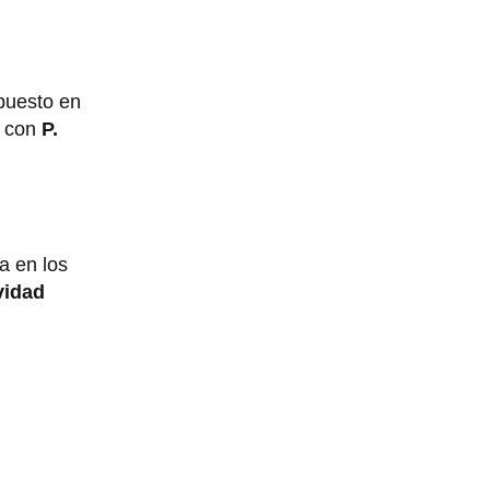
 puesto en
s con
P.
a en los
vidad