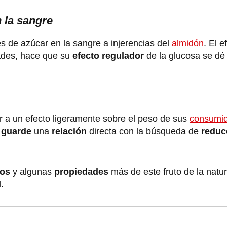
n la sangre
es de azúcar en la sangre a injerencias del
almidón
. El 
ades, hace que su
efecto regulador
de la glucosa se dé
ar a un efecto ligeramente sobre el peso de sus
consumi
 guarde
una
relación
directa con la búsqueda de
reducc
ios
y algunas
propiedades
más de este fruto de la natu
d.