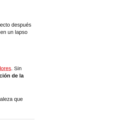
efecto después
 en un lapso
dores
. Sin
ión de la
raleza que