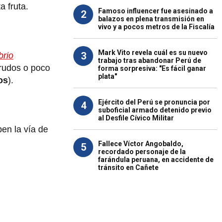
a fruta.
Famoso influencer fue asesinado a
2
balazos en plena transmisión en
vivo y a pocos metros de la Fiscalía
Mark Vito revela cuál es su nuevo
3
brio
trabajo tras abandonar Perú de
crudos o poco
forma sorpresiva: "Es fácil ganar
plata"
os
).
Ejército del Perú se pronuncia por
4
suboficial armado detenido previo
al Desfile Cívico Militar
en la vía de
Fallece Víctor Angobaldo,
5
recordado personaje de la
farándula peruana, en accidente de
tránsito en Cañete