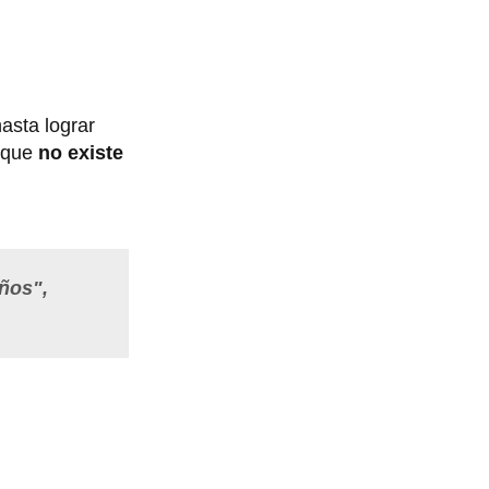
asta lograr
r que
no existe
ños",