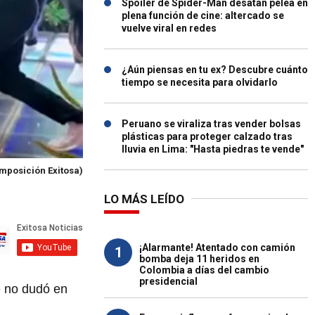
Spoiler de Spider-Man desatan pelea en
plena función de cine: altercado se
vuelve viral en redes
¿Aún piensas en tu ex? Descubre cuánto
tiempo se necesita para olvidarlo
Peruano se viraliza tras vender bolsas
plásticas para proteger calzado tras
lluvia en Lima: "Hasta piedras te vende"
mposición Exitosa)
LO MÁS LEÍDO
¡Alarmante! Atentado con camión
1
bomba deja 11 heridos en
Colombia a días del cambio
presidencial
e no dudó en