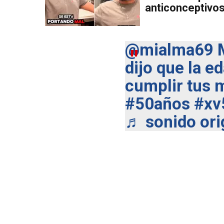
anticonceptivos
@mialma69
M
dijo que la 
cumplir tus 
#50años
#xv
♬ sonido ori