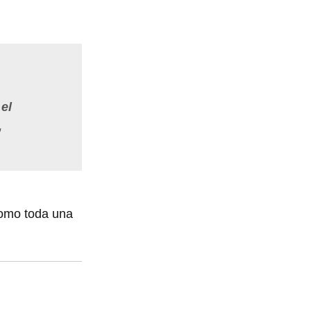
el
,
omo toda una