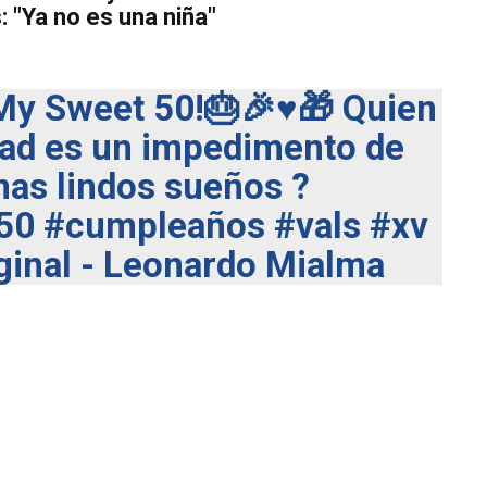
: "Ya no es una niña"
y Sweet 50!🎂🎉♥️🎁 Quien
edad es un impedimento de
mas lindos sueños ?
50
#cumpleaños
#vals
#xv
ginal - Leonardo Mialma