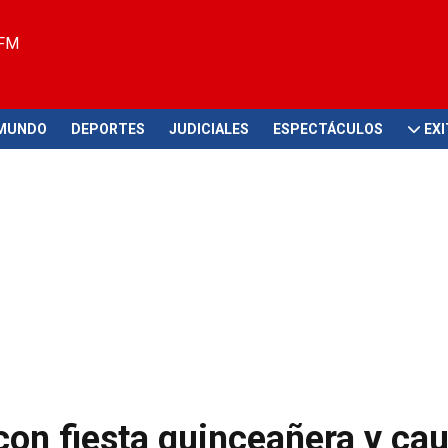
 FM
MUNDO
DEPORTES
JUDICIALES
ESPECTÁCULOS
EX
con fiesta quinceañera y ca