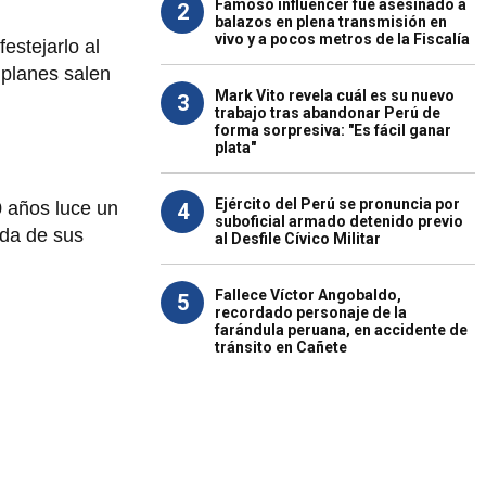
Famoso influencer fue asesinado a
2
balazos en plena transmisión en
vivo y a pocos metros de la Fiscalía
estejarlo al
 planes salen
Mark Vito revela cuál es su nuevo
3
trabajo tras abandonar Perú de
forma sorpresiva: "Es fácil ganar
plata"
Ejército del Perú se pronuncia por
0 años luce un
4
suboficial armado detenido previo
a de sus
al Desfile Cívico Militar
Fallece Víctor Angobaldo,
5
recordado personaje de la
farándula peruana, en accidente de
tránsito en Cañete